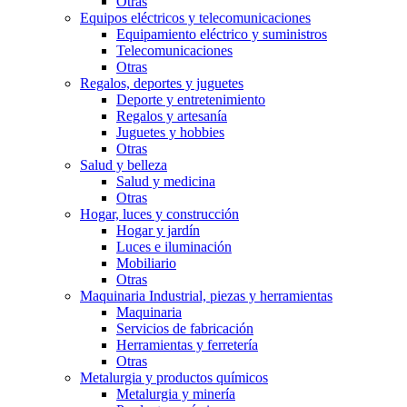
Otras
Equipos eléctricos y telecomunicaciones
Equipamiento eléctrico y suministros
Telecomunicaciones
Otras
Regalos, deportes y juguetes
Deporte y entretenimiento
Regalos y artesaní­a
Juguetes y hobbies
Otras
Salud y belleza
Salud y medicina
Otras
Hogar, luces y construcción
Hogar y jardín
Luces e iluminación
Mobiliario
Otras
Maquinaria Industrial, piezas y herramientas
Maquinaria
Servicios de fabricación
Herramientas y ferretería
Otras
Metalurgia y productos quí­micos
Metalurgia y minería