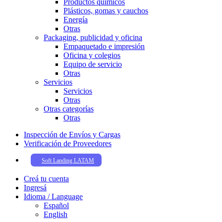
Productos químicos
Plásticos, gomas y cauchos
Energía
Otras
Packaging, publicidad y oficina
Empaquetado e impresión
Oficina y colegios
Equipo de servicio
Otras
Servicios
Servicios
Otras
Otras categorías
Otras
Inspección de Enví­os y Cargas
Verificación de Proveedores
Soft Landing LATAM
Creá tu cuenta
Ingresá
Idioma / Language
Español
English