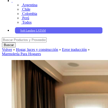
Argentina
Chile
Colombia
Perú
Todos
Soft Landing LATAM
Buscar
Volver
»
Hogar, luces y construcción
»
Error traducción
»
Marmolería Para Hogares