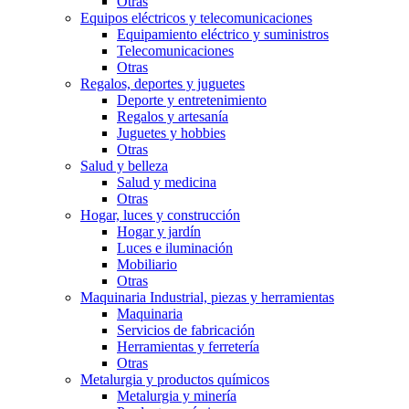
Otras
Equipos eléctricos y telecomunicaciones
Equipamiento eléctrico y suministros
Telecomunicaciones
Otras
Regalos, deportes y juguetes
Deporte y entretenimiento
Regalos y artesaní­a
Juguetes y hobbies
Otras
Salud y belleza
Salud y medicina
Otras
Hogar, luces y construcción
Hogar y jardín
Luces e iluminación
Mobiliario
Otras
Maquinaria Industrial, piezas y herramientas
Maquinaria
Servicios de fabricación
Herramientas y ferretería
Otras
Metalurgia y productos quí­micos
Metalurgia y minería