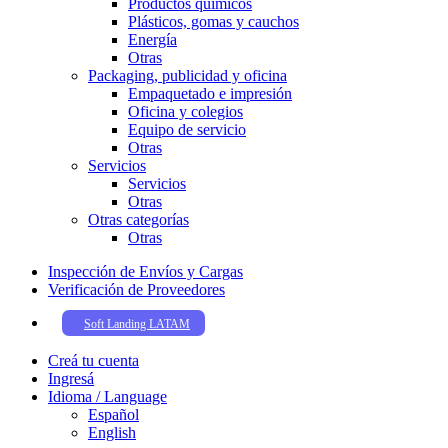
Productos químicos
Plásticos, gomas y cauchos
Energía
Otras
Packaging, publicidad y oficina
Empaquetado e impresión
Oficina y colegios
Equipo de servicio
Otras
Servicios
Servicios
Otras
Otras categorías
Otras
Inspección de Enví­os y Cargas
Verificación de Proveedores
Soft Landing LATAM
Creá tu cuenta
Ingresá
Idioma / Language
Español
English