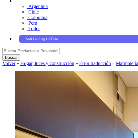
Argentina
Chile
Colombia
Perú
Todos
Soft Landing LATAM
Buscar
Volver
»
Hogar, luces y construcción
»
Error traducción
»
Marmolería