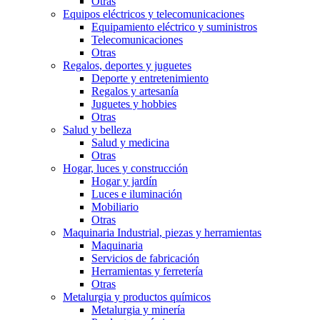
Otras
Equipos eléctricos y telecomunicaciones
Equipamiento eléctrico y suministros
Telecomunicaciones
Otras
Regalos, deportes y juguetes
Deporte y entretenimiento
Regalos y artesaní­a
Juguetes y hobbies
Otras
Salud y belleza
Salud y medicina
Otras
Hogar, luces y construcción
Hogar y jardín
Luces e iluminación
Mobiliario
Otras
Maquinaria Industrial, piezas y herramientas
Maquinaria
Servicios de fabricación
Herramientas y ferretería
Otras
Metalurgia y productos quí­micos
Metalurgia y minería