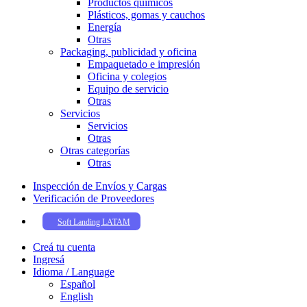
Productos químicos
Plásticos, gomas y cauchos
Energía
Otras
Packaging, publicidad y oficina
Empaquetado e impresión
Oficina y colegios
Equipo de servicio
Otras
Servicios
Servicios
Otras
Otras categorías
Otras
Inspección de Enví­os y Cargas
Verificación de Proveedores
Soft Landing LATAM
Creá tu cuenta
Ingresá
Idioma / Language
Español
English