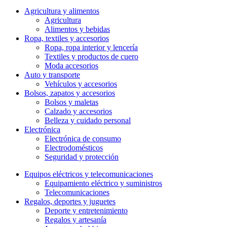
Agricultura y alimentos
Agricultura
Alimentos y bebidas
Ropa, textiles y accesorios
Ropa, ropa interior y lencería
Textiles y productos de cuero
Moda accesorios
Auto y transporte
Vehí­culos y accesorios
Bolsos, zapatos y accesorios
Bolsos y maletas
Calzado y accesorios
Belleza y cuidado personal
Electrónica
Electrónica de consumo
Electrodomésticos
Seguridad y protección
Equipos eléctricos y telecomunicaciones
Equipamiento eléctrico y suministros
Telecomunicaciones
Regalos, deportes y juguetes
Deporte y entretenimiento
Regalos y artesaní­a