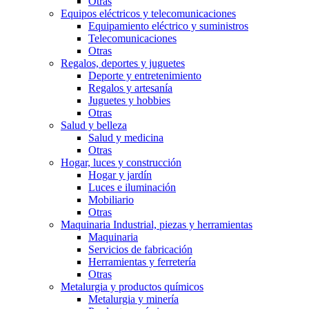
Otras
Equipos eléctricos y telecomunicaciones
Equipamiento eléctrico y suministros
Telecomunicaciones
Otras
Regalos, deportes y juguetes
Deporte y entretenimiento
Regalos y artesaní­a
Juguetes y hobbies
Otras
Salud y belleza
Salud y medicina
Otras
Hogar, luces y construcción
Hogar y jardín
Luces e iluminación
Mobiliario
Otras
Maquinaria Industrial, piezas y herramientas
Maquinaria
Servicios de fabricación
Herramientas y ferretería
Otras
Metalurgia y productos quí­micos
Metalurgia y minería